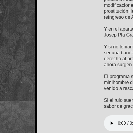
modificacione
prostitución i
reingreso de 
Y en el apart
Josep Pla Gra
Y si no tenia
ser una band
derecho al pr
ahora surgen 
El programa s
minihombre d
venido a res
Si el rulo sue
sabor de graci