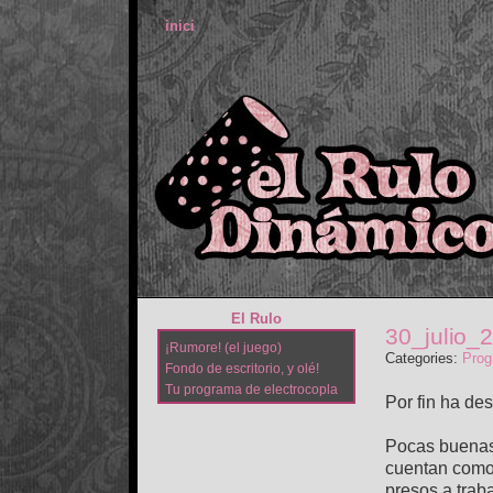
inici
El Rulo
30_julio_
¡Rumore! (el juego)
Categories:
Prog
Fondo de escritorio, y olé!
Tu programa de electrocopla
Por fin ha de
Pocas buenas
cuentan como
presos a trab