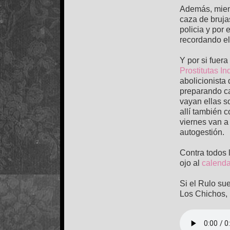
Además, mient
caza de bruja
policia y por 
recordando el
Y por si fuera
Prostitutas I
abolicionista 
preparando c
vayan ellas s
allí también 
viernes van a 
autogestión.
Contra todos 
ojo al
calend
Si el Rulo sue
Los Chichos, 