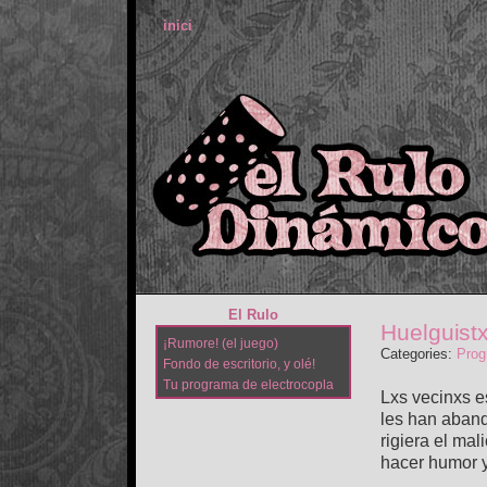
inici
El Rulo
Huelguist
¡Rumore! (el juego)
Categories:
Prog
Fondo de escritorio, y olé!
Tu programa de electrocopla
Lxs vecinxs e
les han aban
rigiera el ma
hacer humor y