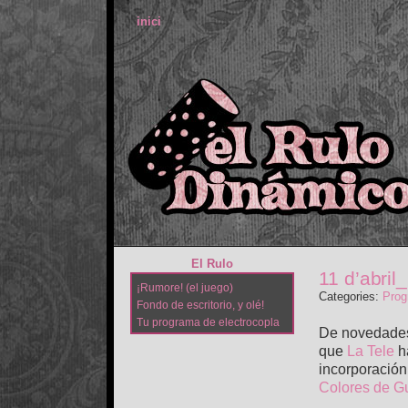
inici
El Rulo
11 d’abril
¡Rumore! (el juego)
Categories:
Prog
Fondo de escritorio, y olé!
Tu programa de electrocopla
De novedades
que
La Tele
h
incorporació
Colores de G