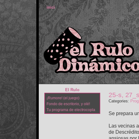
inici
El Rulo
25-s, 27_s
¡Rumore! (el juego)
Categories:
Prog
Fondo de escritorio, y olé!
Tu programa de electrocopla
Se prepara un
Las vecinas 
de Descrédito
ansiosas por 