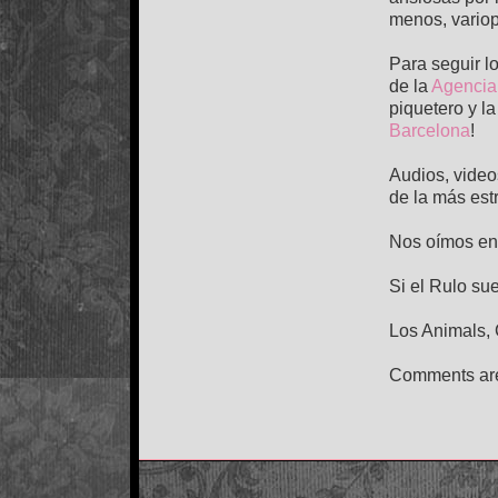
menos, variop
Para seguir l
de la
Agencia
piquetero y la
Barcelona
!
Audios, videos
de la más estr
Nos oímos en 
Si el Rulo sue
Los Animals, 
Comments are