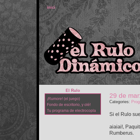
inici
El Rulo
29 de mar
¡Rumore! (el juego)
Categories:
Prog
Fondo de escritorio, y olé!
Tu programa de electrocopla
Si el Rulo sue
aiaiai!, Paqui
Rumberus.