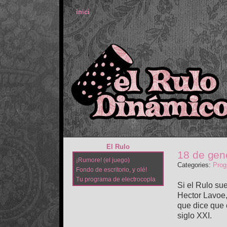
inici
El Rulo
18 de gen
¡Rumore! (el juego)
Categories:
Prog
Fondo de escritorio, y olé!
Tu programa de electrocopla
Si el Rulo sue
Hector Lavoe,
que dice que 
siglo XXI.