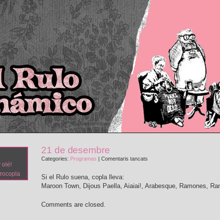
21 de desembre
a
Categories:
Programas
|
Comentaris tancats
 olé!
21
trocopla
de
Si el Rulo suena, copla lleva:
desembre
Maroon Town, Dijous Paella, Aiaiai!, Arabesque, Ramones, Ra
Comments are closed.