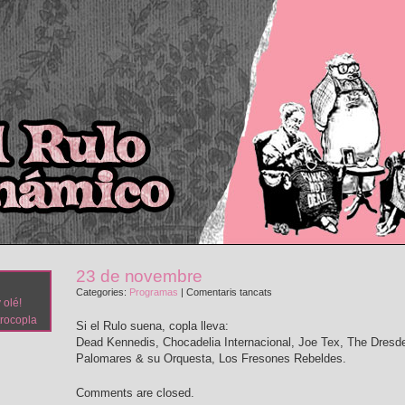
23 de novembre
a
Categories:
Programas
|
Comentaris tancats
 olé!
23
trocopla
de
Si el Rulo suena, copla lleva:
novembre
Dead Kennedis, Chocadelia Internacional, Joe Tex, The Dresde
Palomares & su Orquesta, Los Fresones Rebeldes.
Comments are closed.