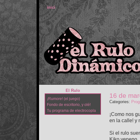
inici
El Rulo
16 de mar
¡Rumore! (el juego)
Categories:
Prog
Fondo de escritorio, y olé!
Tu programa de electrocopla
¡Como nos gus
en la calle! 
Si el rulo sue
Kiko veneno, 