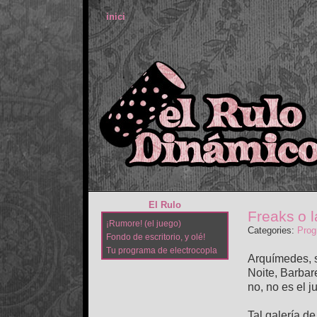
inici
El Rulo
Freaks o 
¡Rumore! (el juego)
Categories:
Prog
Fondo de escritorio, y olé!
Tu programa de electrocopla
Arquímedes, s
Noite, Barbare
no, no es el j
Tal galería d