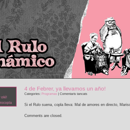
4 de Febrer, ya llevamos un año!
a
Categories:
Programas
|
Comentaris tancats
 olé!
4
trocopla
de
Si el Rulo suena, copla lleva: Mal de amores en directo, Maris
Febrer,
ya
Comments are closed.
llevamos
un